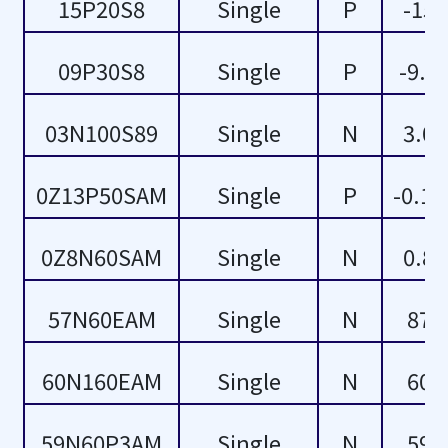
15P20S8
Single
P
-15
20
-5
09P30S8
Single
P
-9.0
28
-4
03N100S89
Single
N
3.0
29
-3
0Z13P50SAM
Single
P
-0.13
32
-2
34
-1
0Z8N60SAM
Single
N
0.8
43
30
57N60EAM
Single
N
87
49
60N160EAM
Single
N
60
50
59N60P3AM
Single
N
59