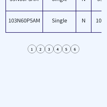
52
53
103N60P5AM
Single
N
103
54
55
1
2
3
4
5
6
58
59
60
62
68