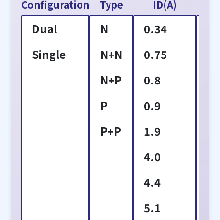
Configuration
Type
ID(A)
VD
Dual
N
0.34
2
Single
N+N
0.75
3
N+P
0.8
4
P
0.9
6
P+P
1.9
8
4.0
1
4.4
1
5.1
1