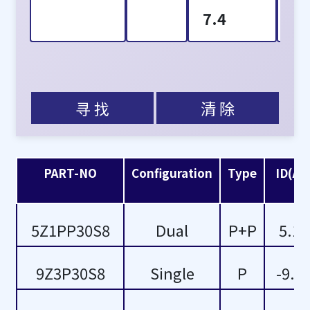
7.4
1
8.7
2
10
3
寻 找
清 除
11.5
5
11.7
6
PART-NO
Configuration
Type
ID(A)
15
7
5Z1PP30S8
Dual
P+P
5.1
16
8
17
-1
9Z3P30S8
Single
P
-9.3
18
-6