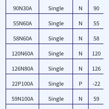
52
90N30A
Single
N
90
53
55N60A
Single
N
55
54
58N60A
Single
N
58
55
120N60A
Single
N
120
58
59
126N80A
Single
N
126
60
22P100A
Single
P
-22
62
59N100A
Single
N
59
68