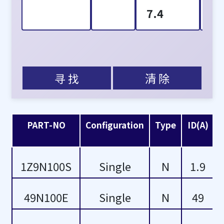
7.4
1
8.7
2
10
3
寻 找
清 除
11.5
5
11.7
6
PART-NO
Configuration
Type
ID(A)
15
7
1Z9N100S
Single
N
1.9
16
8
17
-1
49N100E
Single
N
49
18
-6