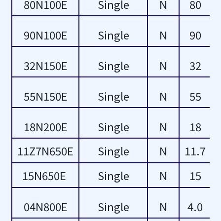
80N100E
Single
N
80
20
-5
90N100E
Single
N
90
28
-4
32N150E
Single
N
32
29
-3
55N150E
Single
N
55
32
-2
34
-1
18N200E
Single
N
18
11Z7N650E
Single
N
11.7
43
30
15N650E
Single
N
15
49
50
04N800E
Single
N
4.0