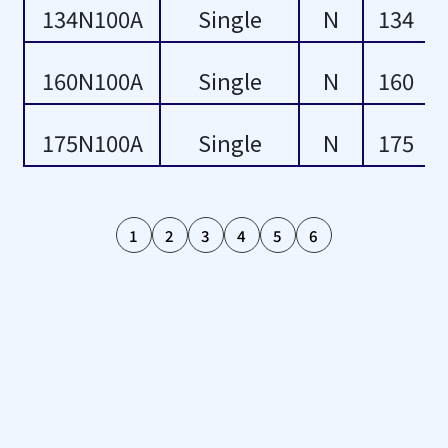
134N100A
Single
N
134
69
160N100A
Single
N
160
75
80
175N100A
Single
N
175
84
1
2
3
4
5
6
85
87
90
96