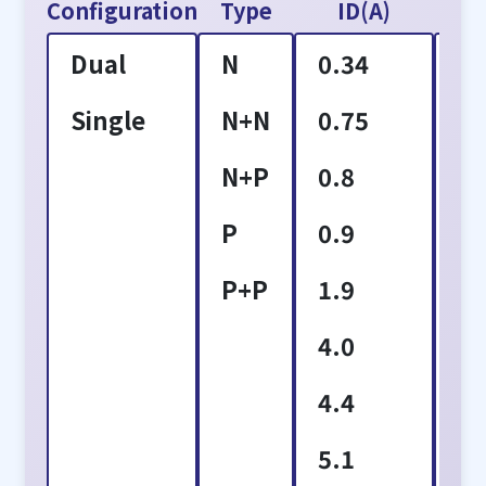
Configuration
Type
ID(A)
VD
Dual
N
0.34
2
Single
N+N
0.75
3
N+P
0.8
4
P
0.9
6
P+P
1.9
8
4.0
1
4.4
1
5.1
1