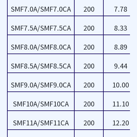
11.10
11.60
SMF7.0A/SMF7.0CA
200
7.78
11.4
12.30
SMF7.5A/SMF7.5CA
200
8.33
11.40
12.6
SMF8.0A/SMF8.0CA
200
8.89
12.20
12.60
SMF8.5A/SMF8.5CA
200
9.44
12.4
13.50
SMF9.0A/SMF9.0CA
200
10.00
12.40
13.7
SMF10A/SMF10CA
13.30
200
13.70
11.10
14.3
14.70
SMF11A/SMF11CA
200
12.20
14.30
15.8