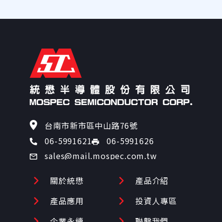
22.8
25.2
22.80
25.20
24.40
26.90
25.7
28.4
25.70
28.40
台南市新市區中山路76號
06-5991626
06-5991621
26.70
29.50
sales@mail.mospec.com.tw
28.5
31.5
關於統懋
產品介紹
28.50
31.50
產品應用
投資人專區
企業永續
聯繫我們