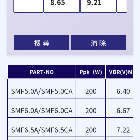
8.65
9.21
8.89
9.50
9.44
9.55
搜 尋
清 除
9.5
9.83
9.50
10.40
PART-NO
Ppk（W)
VBR(V)Min
10
10.5
SMF5.0A/SMF5.0CA
200
6.40
10.00
10.50
SMF6.0A/SMF6.0CA
200
6.67
10.5
11.10
SMF6.5A/SMF6.5CA
200
7.22
10.50
11.6