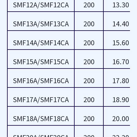
SMF12A/SMF12CA
200
13.30
14.40
15.80
SMF13A/SMF13CA
200
14.40
15.2
15.90
SMF14A/SMF14CA
200
15.60
15.20
16.8
SMF15A/SMF15CA
200
16.70
15.60
16.80
16.70
17.20
SMF16A/SMF16CA
200
17.80
17.1
18.50
SMF17A/SMF17CA
200
18.90
17.10
18.9
SMF18A/SMF18CA
200
20.00
17.80
18.90