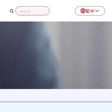
繁中
EN
簡中