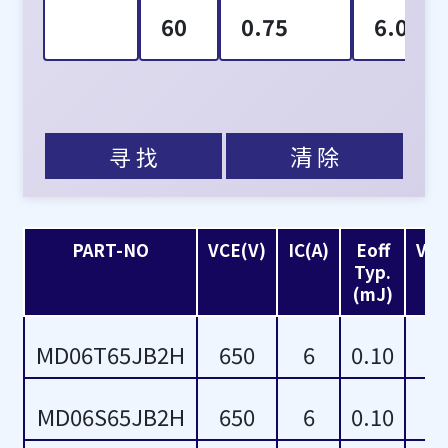
60
0.75
6.0
75
0.90
6.1
1.00
6.2
寻 找
清 除
1.08
1.10
PART-NO
VCE(V)
IC(A)
Eoff
VGE
Typ.
1.30
(mJ)
1.40
MD06T65JB2H
650
6
0.10
1.80
MD06S65JB2H
650
6
0.10
2.20