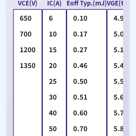
VCE(V)
IC(A)
Eoff Typ.(mJ)
VGE(th)Ty
650
6
0.10
4.9
700
10
0.17
5.0
1200
15
0.27
5.1
1350
20
0.46
5.4
25
0.50
5.5
30
0.51
5.6
40
0.60
5.7
50
0.70
5.8