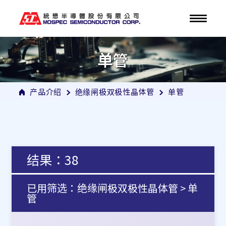
单管
产品介绍
绝缘闸极双极性晶体管
单管
结果：38
已用筛选：绝缘闸极双极性晶体管 > 单
管